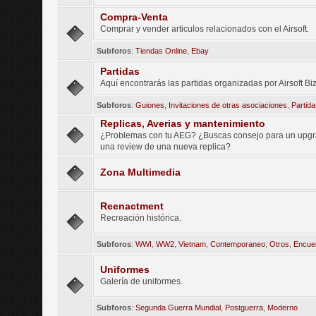
Compra-Venta
Comprar y vender articulos relacionados con el Airsoft.
Subforos
:
Tiendas Online
,
Ebay
Partidas
Aquí encontrarás las partidas organizadas por Airsoft Biz
Subforos
:
Guiones
,
Invitaciones de otras asociaciones
,
Partid
Replicas, Averias y mantenimiento
¿Problemas con tu AEG? ¿Buscas consejo para un upgr
una review de una nueva replica?
Zona Multimedia
Reenactment
Recreación histórica.
Subforos
:
WWI
,
WW2
,
Vietnam
,
Contemporaneo
,
Otros
,
Encue
Uniformes
Galería de uniformes.
Subforos
:
Segunda Guerra Mundial
,
Postguerra
,
Moderno