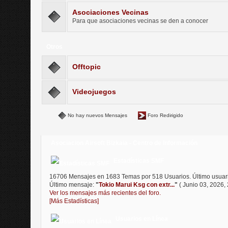
Asociaciones Vecinas
Para que asociaciones vecinas se den a conocer
Otros
Offtopic
Videojuegos
No hay nuevos Mensajes
Foro Redirigido
Asociacion Airsoft Bizkaia - Centro de Información
Estadísticas SMF
16706 Mensajes en 1683 Temas por 518 Usuarios. Último usuar
Último mensaje:
"
Tokio Marui Ksg con extr...
"
( Junio 03, 2026, 
Ver los mensajes más recientes del foro.
[Más Estadísticas]
Usuarios en Línea