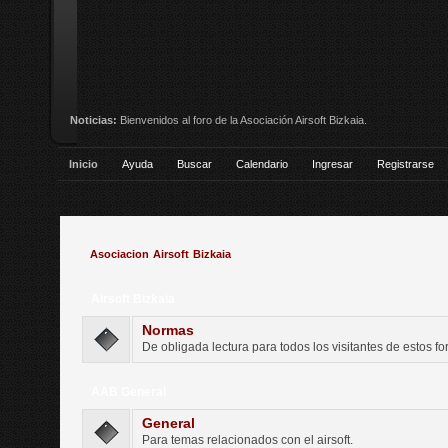
Noticias:
Bienvenidos al foro de la Asociación Airsoft Bizkaia.
Inicio
Ayuda
Buscar
Calendario
Ingresar
Registrarse
Asociacion Airsoft Bizkaia
Airsoft Bizkaia
Normas
De obligada lectura para todos los visitantes de estos fo
AAB General
General
Para temas relacionados con el airsoft.