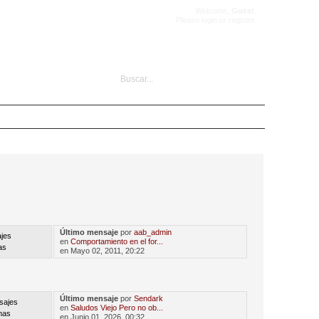
Welcome,
Guest
.
Please
login
or
register
.
Último mensaje
por
aab_admin
jes
en
Comportamiento en el for...
as
en Mayo 02, 2011, 20:22
Último mensaje
por
Sendark
sajes
en
Saludos Viejo Pero no ob...
mas
en Junio 01, 2026, 00:32