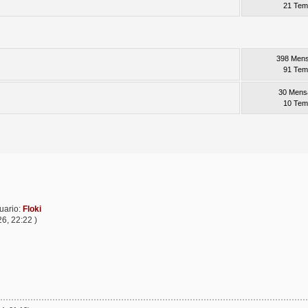
21 Te
398 Mens
91 Te
30 Mens
10 Te
uario:
Floki
26, 22:22 )