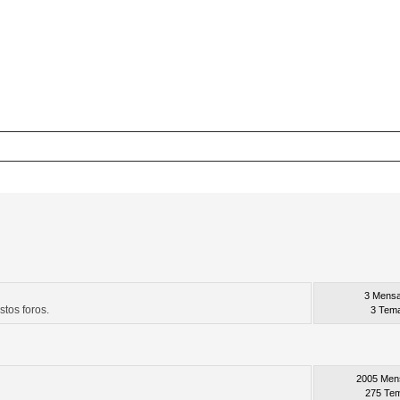
e
3 Mensa
stos foros.
3 Tem
2005 Men
275 Te