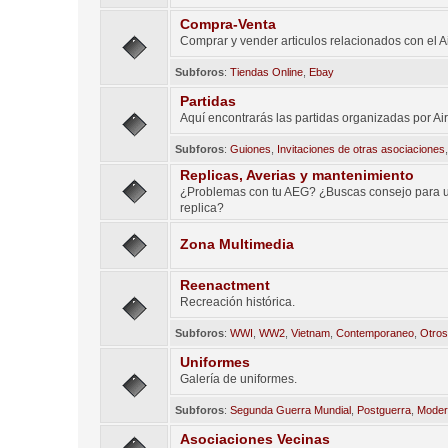
Compra-Venta
Comprar y vender articulos relacionados con el Ai
Subforos
:
Tiendas Online
,
Ebay
Partidas
Aquí encontrarás las partidas organizadas por Air
Subforos
:
Guiones
,
Invitaciones de otras asociaciones
Replicas, Averias y mantenimiento
¿Problemas con tu AEG? ¿Buscas consejo para 
replica?
Zona Multimedia
Reenactment
Recreación histórica.
Subforos
:
WWI
,
WW2
,
Vietnam
,
Contemporaneo
,
Otro
Uniformes
Galería de uniformes.
Subforos
:
Segunda Guerra Mundial
,
Postguerra
,
Moder
Asociaciones Vecinas