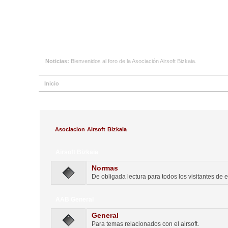
Noticias:
Bienvenidos al foro de la Asociación Airsoft Bizkaia.
Inicio
Ayuda
Buscar
Calendario
Ingresar
Registrars
Asociacion Airsoft Bizkaia
Airsoft Bizkaia
Normas
De obligada lectura para todos los visitantes de e
AAB General
General
Para temas relacionados con el airsoft.