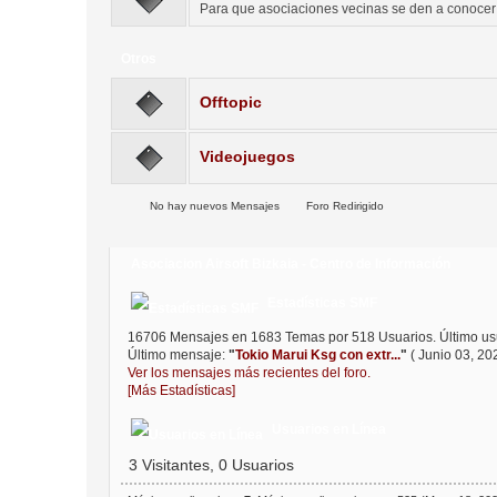
Para que asociaciones vecinas se den a conocer
Otros
Offtopic
Videojuegos
No hay nuevos Mensajes
Foro Redirigido
Asociacion Airsoft Bizkaia - Centro de Información
Estadísticas SMF
16706 Mensajes en 1683 Temas por 518 Usuarios. Último us
Último mensaje:
"
Tokio Marui Ksg con extr...
"
( Junio 03, 20
Ver los mensajes más recientes del foro.
[Más Estadísticas]
Usuarios en Línea
3 Visitantes, 0 Usuarios