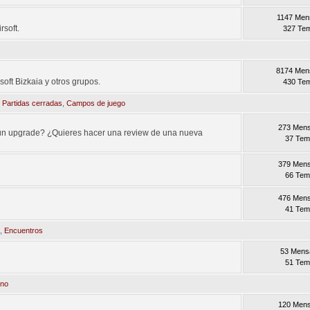
1147 Men
rsoft.
327 Te
8174 Men
soft Bizkaia y otros grupos.
430 Te
,
Partidas cerradas
,
Campos de juego
273 Mens
un upgrade? ¿Quieres hacer una review de una nueva
37 Te
379 Mens
66 Te
476 Mens
41 Te
s
,
Encuentros
53 Mens
51 Te
no
120 Mens