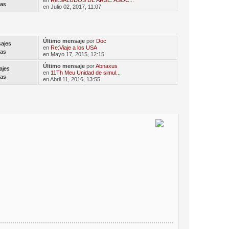
en
Re:SALUDOS DE ARSE. ASOC...
mas
en Julio 02, 2017, 11:07
Último mensaje
por
Doc
ajes
en
Re:Viaje a los USA
mas
en Mayo 17, 2015, 12:15
Último mensaje
por
Abnaxus
ajes
en
11Th Meu Unidad de simul...
mas
en Abril 11, 2016, 13:55