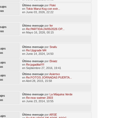
Último mensaje
por
Floki
sajes
en
Tokio Marui Ksg con extr...
mas
en Junio 03, 2026, 22:22
Último mensaje
por
fer
sajes
en
Re:PARTIDA 24/05/2026 OP...
mas
en Mayo 16, 2026, 00:15
Último mensaje
por
Snafu
ajes
en
Re:Upgrade M4
mas
en Junio 14, 2024, 14:50
Último mensaje
por
Ekiatz
ajes
en
Re:jugadita!!!!!
mas
en Septiembre 27, 2016, 19:41
Último mensaje
por
Asiertxo
ajes
en
Re:FOTOS JORNADAS PUERTA...
mas
en Abril 28, 2015, 15:58
Último mensaje
por
La Máquina Verde
ajes
en
Re:nsw swimer 2003
mas
en Junio 23, 2014, 10:55
Último mensaje
por
ARSE
ajes