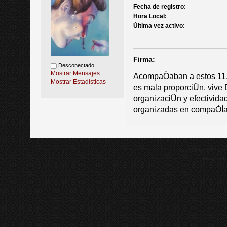
Fecha de registro:
Hora Local:
Última vez activo:
Firma:
Desconectado
Mostrar Mensajes
AcompaÒaban a estos 11.0
Mostrar Estadísticas
es mala proporciÛn, vive 
organizaciÛn y efectivida
organizadas en compaÒÌa
Powered by SMF 2.0
Flagrantl