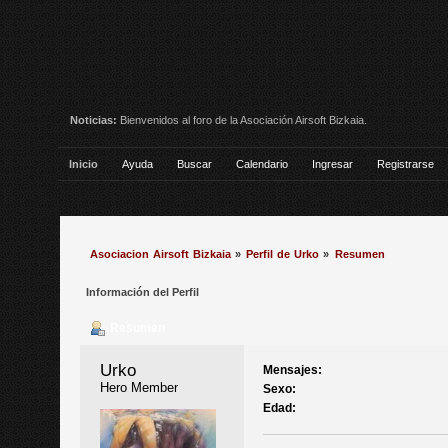
Noticias:
Bienvenidos al foro de la Asociación Airsoft Bizkaia.
Inicio
Ayuda
Buscar
Calendario
Ingresar
Registrarse
Asociacion Airsoft Bizkaia
»
Perfil de Urko
»
Resumen
Información del Perfil
Resumen
Urko 
Mensajes:
Hero Member
Sexo:
Edad: