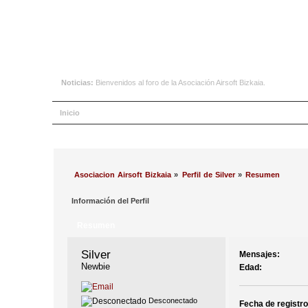
Noticias:
Bienvenidos al foro de la Asociación Airsoft Bizkaia.
Inicio
Ayuda
Buscar
Calendario
Ingresar
Registrars
Asociacion Airsoft Bizkaia
»
Perfil de Silver
»
Resumen
Información del Perfil
Resumen
Silver 
Mensajes:
Newbie
Edad:
Desconectado
Fecha de registro