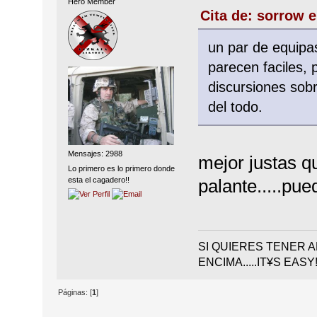
Hero Member
Cita de: sorrow e
un par de equipas
parecen faciles,
discursiones sob
del todo.
Mensajes: 2988
mejor justas q
Lo primero es lo primero donde
esta el cagadero!!
palante.....pu
SI QUIERES TENER 
ENCIMA.....IT¥S EASY!
Páginas: [
1
]