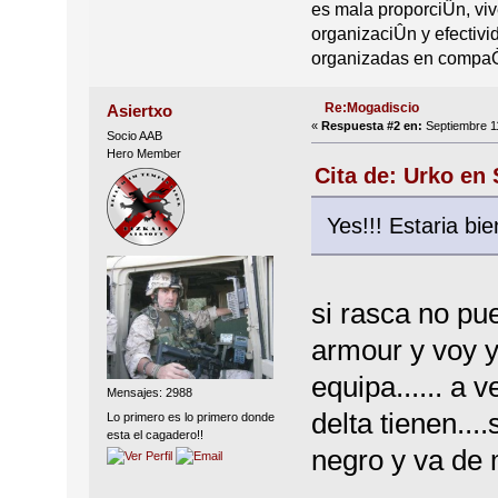
es mala proporciÛn, viv
organizaciÛn y efectivi
organizadas en compaÒ
Re:Mogadiscio
Asiertxo
«
Respuesta #2 en:
Septiembre 11
Socio AAB
Hero Member
Cita de: Urko en 
Yes!!! Estaria bi
si rasca no pu
armour y voy yo
equipa...... a 
Mensajes: 2988
delta tienen...
Lo primero es lo primero donde
esta el cagadero!!
negro y va de m