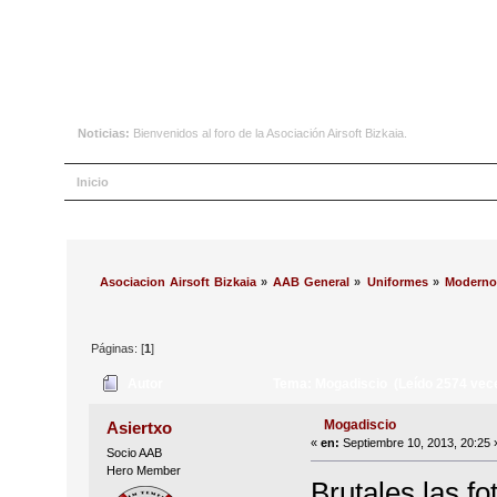
Noticias:
Bienvenidos al foro de la Asociación Airsoft Bizkaia.
Inicio
Ayuda
Buscar
Calendario
Ingresar
Registrarse
Asociacion Airsoft Bizkaia
»
AAB General
»
Uniformes
»
Moderno
Páginas: [
1
]
Autor
Tema: Mogadiscio (Leído 2574 vec
Mogadiscio
Asiertxo
«
en:
Septiembre 10, 2013, 20:25 
Socio AAB
Hero Member
Brutales las f