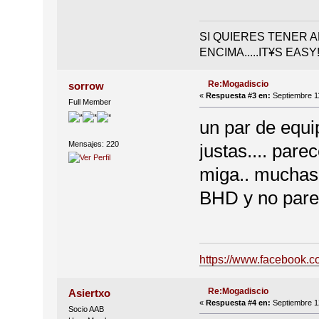
SI QUIERES TENER 
ENCIMA.....IT¥S EASY!
Re:Mogadiscio
sorrow
«
Respuesta #3 en:
Septiembre 11
Full Member
un par de equi
Mensajes: 220
justas.... par
miga.. muchas 
BHD y no parec
https://www.facebook.c
Re:Mogadiscio
Asiertxo
«
Respuesta #4 en:
Septiembre 12
Socio AAB