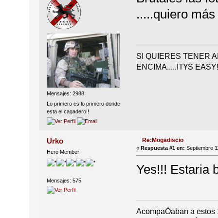
.....quiero má
SI QUIERES TENER 
ENCIMA.....IT¥S EASY!
Mensajes: 2988
Lo primero es lo primero donde
esta el cagadero!!
Re:Mogadiscio
Urko
«
Respuesta #1 en:
Septiembre 11
Hero Member
Yes!!! Estaria 
Mensajes: 575
AcompaÒaban a estos 11